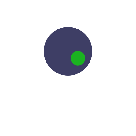
SULU YATAY SONDAJ
SuluYatay Sondajteknolojisinin gelişmesi ile birlikte,
Yatay Sondaj’da hiç bir şekilde kazı
DAHA FAZLASI